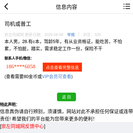
信息内容
司机或普工
崇左同城网 更新日期：2026-08-08
举报
浏览：328
本人男，28.有c本，驾龄5年，有从业资格证，能吃苦，不怕
累，不怕脏，踏实，需求稳定工作一份，保险不干
联系人手机/微信：
186****6058
点击查看完整信息
(查看需要80金币或
VIP会员可查看
)
特此声明：
信息真伪请自行辨别，须谨慎，网站对此不承担任何保证或连带
责任! 希望我们的平台能为您带来更多的便利！
[
崇左同城网反馈中心
]