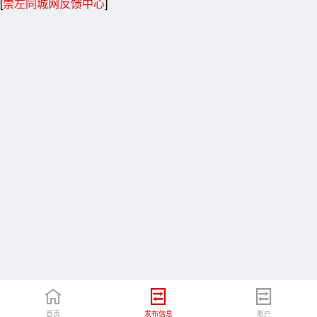
[
崇左同城网反馈中心
]
首页
发布信息
账户